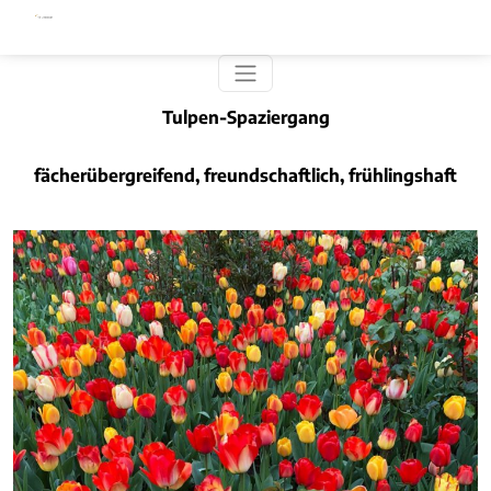
Direkt zum Inhalt
Tulpen-Spaziergang
fächerübergreifend, freundschaftlich, frühlingshaft