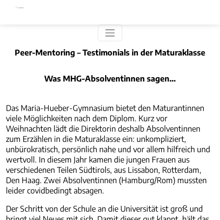
Direkt zum Inhalt
Peer-Mentoring – Testimonials in der Maturaklasse
Was MHG-Absolventinnen sagen…
Das Maria-Hueber-Gymnasium bietet den Maturantinnen
viele Möglichkeiten nach dem Diplom. Kurz vor
Weihnachten lädt die Direktorin deshalb Absolventinnen
zum Erzählen in die Maturaklasse ein: unkompliziert,
unbürokratisch, persönlich nahe und vor allem hilfreich und
wertvoll. In diesem Jahr kamen die jungen Frauen aus
verschiedenen Teilen Südtirols, aus Lissabon, Rotterdam,
Den Haag. Zwei Absolventinnen (Hamburg/Rom) mussten
leider covidbedingt absagen.
Der Schritt von der Schule an die Universität ist groß und
bringt viel Neues mit sich. Damit dieser gut klappt, hält das