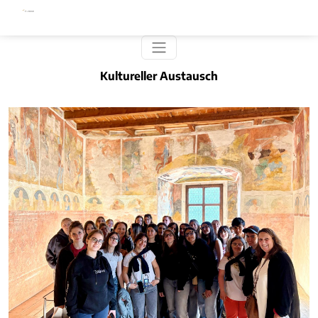
Direkt zum Inhalt
Kultureller Austausch